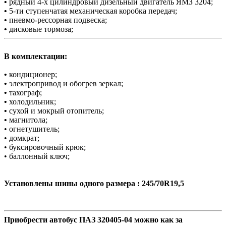
•
рядный 4-х цилиндровый дизельный двигатель ЯМЗ 3204;
•
5-ти ступенчатая механическая коробка передач;
•
пневмо-рессорная подвеска;
•
дисковые тормоза;
В комплектации:
•
кондиционер;
•
электропривод и обогрев зеркал;
•
тахограф;
•
холодильник;
•
сухой и мокрый отопитель;
•
магнитола;
• огнетушитель;
• домкрат;
• буксировочный крюк;
• баллонный ключ;
Установлены шины одного размера : 245/70R19,5
Приобрести автобус ПАЗ 320405-04 можно как за