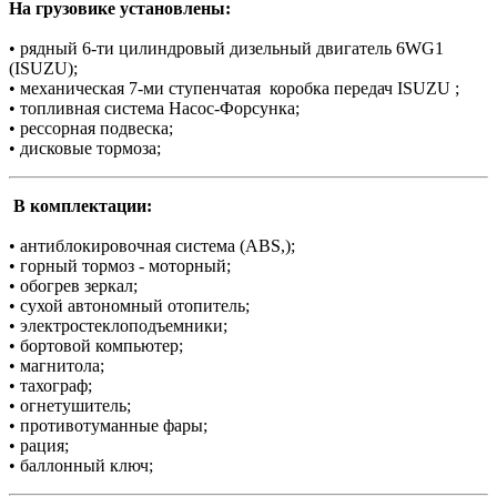
На грузовике установлены:
• рядный 6-ти цилиндровый дизельный двигатель 6WG1
(ISUZU);
• механическая 7-ми ступенчатая коробка передач ISUZU ;
• топливная система Насос-Форсунка;
• рессорная подвеска;
• дисковые тормоза;
В комплектации:
• антиблокировочная система (ABS,);
• горный тормоз - моторный;
• обогрев зеркал;
• сухой автономный отопитель;
• электростеклоподъемники;
• бортовой компьютер;
• магнитола;
• тахограф;
• огнетушитель;
• противотуманные фары;
• рация;
• баллонный ключ;