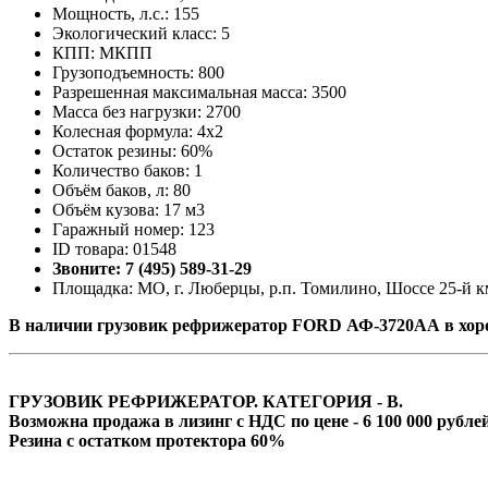
Мощность, л.с.: 155
Экологический класс: 5
КПП: МКПП
Грузоподъемность: 800
Разрешенная максимальная масса: 3500
Масса без нагрузки: 2700
Колесная формула: 4x2
Остаток резины: 60%
Количество баков: 1
Объём баков, л: 80
Объём кузова: 17 м3
Гаражный номер: 123
ID товара: 01548
Звоните: 7 (495) 589-31-29
Площадка: МО, г. Люберцы, р.п. Томилино, Шоссе 25-й км
В наличии грузовик рефрижератор FORD АФ-3720АА в хоро
ГРУЗОВИК РЕФРИЖЕРАТОР. КАТЕГОРИЯ - В.
Возможна продажа в лизинг с НДС по цене - 6 100 000 рублей
Резина с остатком протектора 60%