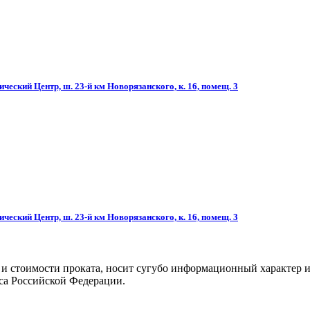
ческий Центр, ш. 23-й км Новорязанского, к. 16, помещ. 3
ческий Центр, ш. 23-й км Новорязанского, к. 16, помещ. 3
 и стоимости проката, носит сугубо информационный характер и
са Российской Федерации.