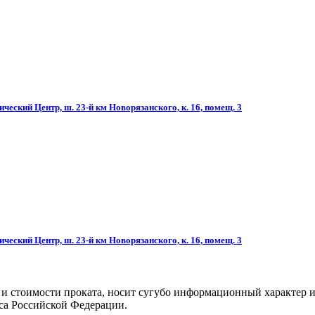
ческий Центр, ш. 23-й км Новорязанского, к. 16, помещ. 3
ческий Центр, ш. 23-й км Новорязанского, к. 16, помещ. 3
 и стоимости проката, носит сугубо информационный характер и
са Российской Федерации.