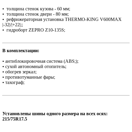
• толщина стенок кузова - 60 мм;
• толщина стенок двери - 80 мм;
• рефрижераторная установка THERMO-KING V600MAX
|-32|/|+22|;;
• гидроборт ZEPRO Z10-135S;
В комплектации:
• антиблокировочная система (ABS;);
• сухой автономный отопитель;
• обогрев зеркал;
• противотуманные фары;
• тахограф;
Установлены шины одного размера на всех осях:
215/75R17.5