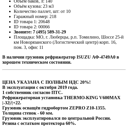
Объём баков, л: 140
Объём кузова: 23 м3
Количество паллет, шт: от 10
Гаражный номер: 218
ID товара 1: 20648
ID товара 2: 00066
Звоните: 7 (495) 589-31-29
Площадка: МО, г. Люберцы, р.п. Томилино, Шоссе 25-й
км Новорязанского (Логистический центр) корп. 16,
пом. 3, офис 11
В наличии грузовик рефрижератор ISUZU АФ-4749А0 в
хорошем техническом состоянии.
ЦЕНА УКАЗАНА С ПОЛНЫМ НДС 20%!
В эксплуатации с октября 2019 года.
1 собственник согласно ПТС.
Рефрижераторная установка THERMO-KING V600MAX
|-32|/|+22.
Грузовик оснащён гидробортом ZEPRO Z10-1355.
Толщина стенок - 60 мм.
Грузовик эксплуатировался по центральной России.
Резина с остатком протектора 60%.