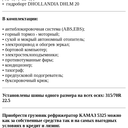
• гидроборт DHOLLANDIA DHLM 20
В комплектации:
• антиблокировочная система (ABS,EBS);
• горный тормоз - моторный;
• сухой и мокрый автономный отопитель;
• электропривод и обогрев зеркал;
• бортовой компьютер;
• электростеклоподъемники;
• противотуманные фары;
• кондиционер;
• тахограф;
• предпусковой подогреватель;
• буксировочный крюк;
Установлены шины одного размера на всех осях: 315/70R
22.5
Приобрести грузовик рефрижератор КАМАЗ 5325 можно
как за собственные средства так и на самых выгодных
условиях в кредит и лизинг.