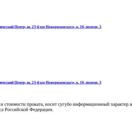
ческий Центр, ш. 23-й км Новорязанского, к. 16, помещ. 3
ческий Центр, ш. 23-й км Новорязанского, к. 16, помещ. 3
 и стоимости проката, носит сугубо информационный характер и
са Российской Федерации.