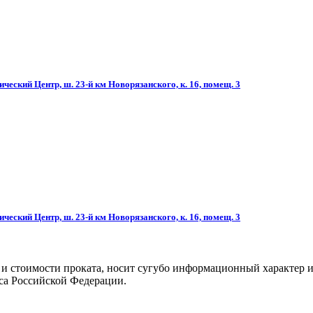
ческий Центр, ш. 23-й км Новорязанского, к. 16, помещ. 3
ческий Центр, ш. 23-й км Новорязанского, к. 16, помещ. 3
 и стоимости проката, носит сугубо информационный характер и
са Российской Федерации.