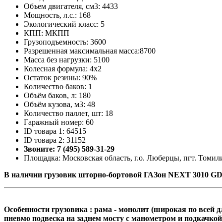
Объем двигателя, см3: 4433
Мощность, л.с.: 168
Экологический класс: 5
КПП: МКПП
Грузоподъемность: 3600
Разрешенная максимальная масса:8700
Масса без нагрузки: 5100
Колесная формула: 4x2
Остаток резины: 90%
Количество баков: 1
Объём баков, л: 180
Объём кузова, м3: 48
Количество паллет, шт: 18
Гаражный номер: 60
ID товара 1: 64515
ID товара 2: 31152
Звоните: 7 (495) 589-31-29
Площадка: Московская область, г.о. Люберцы, пгт. Томили
В наличии грузовик шторно-бортовой ГАЗон NEXT 3010 G
Особенности грузовика : рама - монолит (широкая по всей д
пневмо подвеска на заднем мосту с манометром и подкачкой