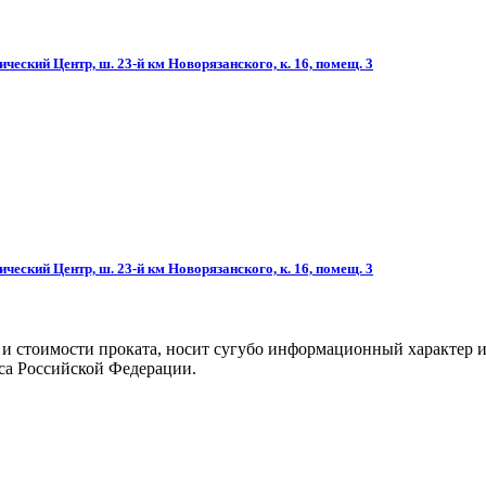
ческий Центр, ш. 23-й км Новорязанского, к. 16, помещ. 3
ческий Центр, ш. 23-й км Новорязанского, к. 16, помещ. 3
 и стоимости проката, носит сугубо информационный характер и
са Российской Федерации.