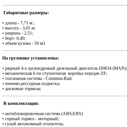
Габаритные размеры:
• длина - 7,71 м ;
• высота - 3,05 м;
• ширина - 2,51;
• борт- 0,40;
• объем кузова - 59 м3
На грузовике установлены:
• рядный 4-х цилиндровый дизельный двигатель D0834 (MAN)
• механическая 6-ти ступенчатая коробка передач ZF;
• топливная система - Common-Rail;
• пневмо-рессорная подвеска;
• дисковые тормоза;
В комплектации:
• антиблокировочная система (ABS;EBS)
• горный тормоз - моторный;
• сухой автономный отопитель;