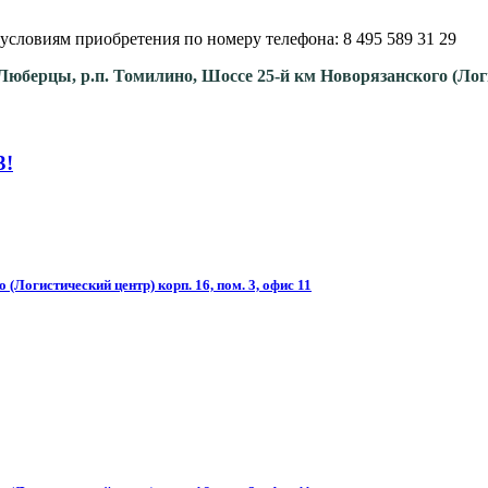
условиям приобретения по номеру телефона: 8 495 589 31 29
. Люберцы, р.п. Томилино, Шоссе 25-й км Новорязанского (Ло
3!
(Логистический центр) корп. 16, пом. 3, офис 11