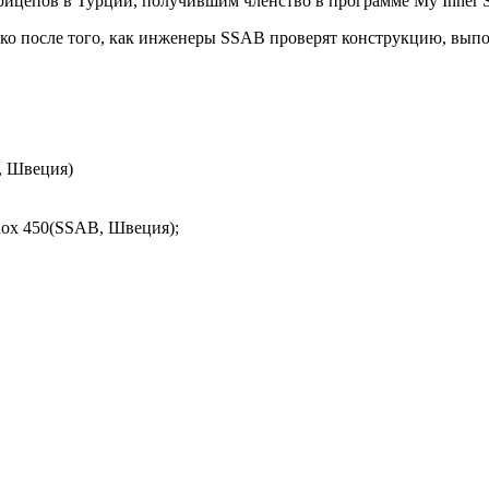
ицепов в Турции, получившим членство в программе My Inner S
ко после того, как инженеры SSAB проверят конструкцию, выпол
, Швеция)
dox 450(SSAB, Швеция);