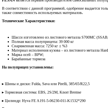
FESAN
является первым производителем самосвальных полупр
В соответствии с данной программой, одобрение выдается толь
также совместимость используемых материалов
.
Технические Характеристики:
Шасси изготовлено из листового металла S700MC (SSAB
Полная масса полуприцепа: 39 000 кг
Снаряженная масса: 7250 кг ± %3
Материал исполнения кузова – из листового металла Har
Марка осей – BPW;
Барабанные тормоза
На полуприцеп установлены:
▸ Шины и диски: Fulda, Sava или Pirelli, 385/65/R22,5
▸ Тормозная система: EBS, 2S/2M, Knorr Bremse
▸ Цилиндр: Hyva FE A191-5-06230-011-K1532*290