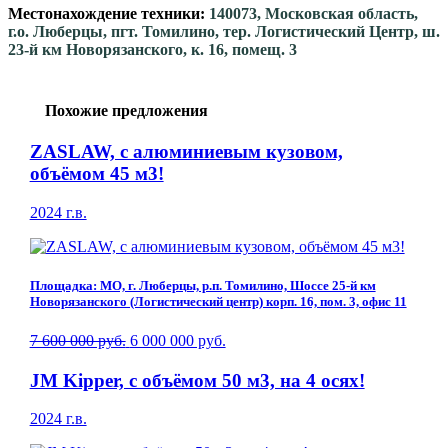
Местонахождение техники:
140073, Московская область,
г.о. Люберцы, пгт. Томилино, тер. Логистический Центр, ш.
23-й км Новорязанского, к. 16, помещ. 3
Похожие предложения
ZASLAW, с алюминиевым кузовом,
объёмом 45 м3!
2024 г.в.
Площадка: МО, г. Люберцы, р.п. Томилино, Шоссе 25-й км
Новорязанского (Логистический центр) корп. 16, пом. 3, офис 11
7 600 000 руб.
6 000 000 руб.
JM Kipper, c объёмом 50 м3, на 4 осях!
2024 г.в.