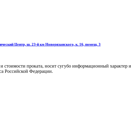
ческий Центр, ш. 23-й км Новорязанского, к. 16, помещ. 3
 и стоимости проката, носит сугубо информационный характер и
са Российской Федерации.