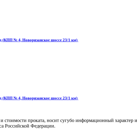
д (КПП № 4, Новорязанское шоссе 23/1 км)
д (КПП № 4, Новорязанское шоссе 23/1 км)
 и стоимости проката, носит сугубо информационный характер и
са Российской Федерации.