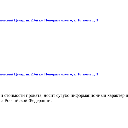
ческий Центр, ш. 23-й км Новорязанского, к. 16, помещ. 3
ческий Центр, ш. 23-й км Новорязанского, к. 16, помещ. 3
 и стоимости проката, носит сугубо информационный характер и
са Российской Федерации.