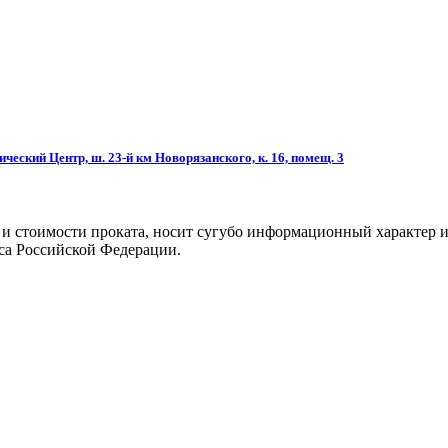
ческий Центр, ш. 23-й км Новорязанского, к. 16, помещ. 3
 и стоимости проката, носит сугубо информационный характер и
са Российской Федерации.