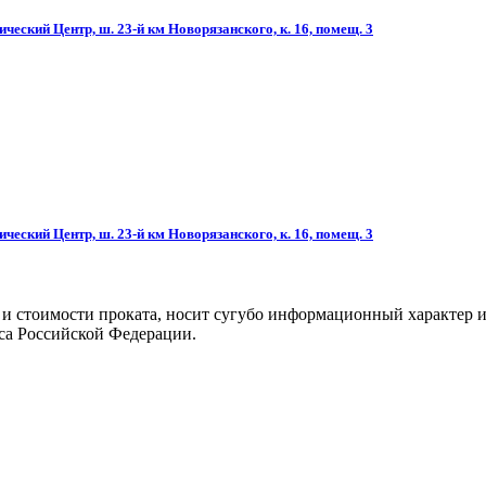
ческий Центр, ш. 23-й км Новорязанского, к. 16, помещ. 3
ческий Центр, ш. 23-й км Новорязанского, к. 16, помещ. 3
 и стоимости проката, носит сугубо информационный характер и
са Российской Федерации.