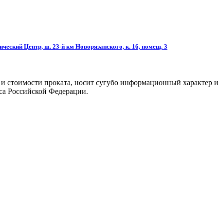
ческий Центр, ш. 23-й км Новорязанского, к. 16, помещ. 3
 и стоимости проката, носит сугубо информационный характер и
са Российской Федерации.