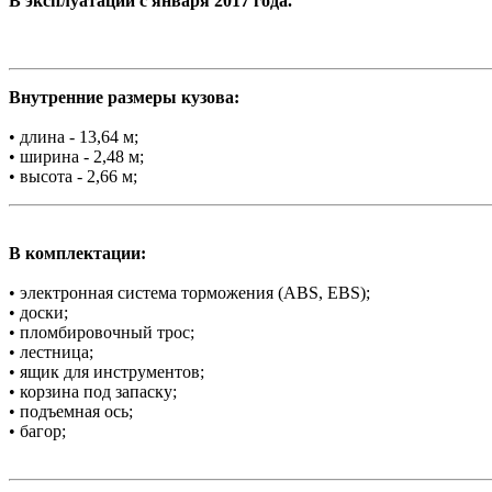
В эксплуатации с января 2017 года.
Внутренние размеры кузова:
• длина - 13,64 м;
• ширина - 2,48 м;
• высота - 2,66 м;
В комплектации:
• электронная система торможения (ABS, EBS);
• доски;
• пломбировочный трос;
• лестница;
• ящик для инструментов;
• корзина под запаску;
• подъемная ось;
• багор;