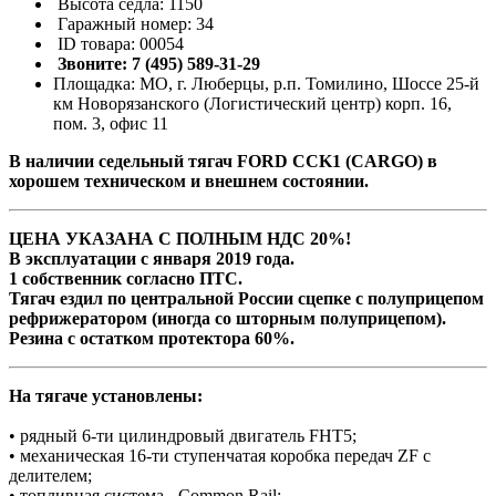
Высота седла: 1150
Гаражный номер: 34
ID товара: 00054
Звоните: 7 (495) 589-31-29
Площадка: МО, г. Люберцы, р.п. Томилино, Шоссе 25-й
км Новорязанского (Логистический центр) корп. 16,
пом. 3, офис 11
В наличии седельный тягач FORD CCK1 (CARGO) в
хорошем техническом и внешнем состоянии.
ЦЕНА УКАЗАНА С ПОЛНЫМ НДС 20%!
В эксплуатации с января 2019 года.
1 собственник согласно ПТС.
Тягач ездил по центральной России сцепке с полуприцепом
рефрижератором (иногда со шторным полуприцепом).
Резина с остатком протектора 60%.
На тягаче установлены:
• рядный 6-ти цилиндровый двигатель FHT5;
• механическая 16-ти ступенчатая коробка передач ZF с
делителем;
• топливная система - Common Rail;