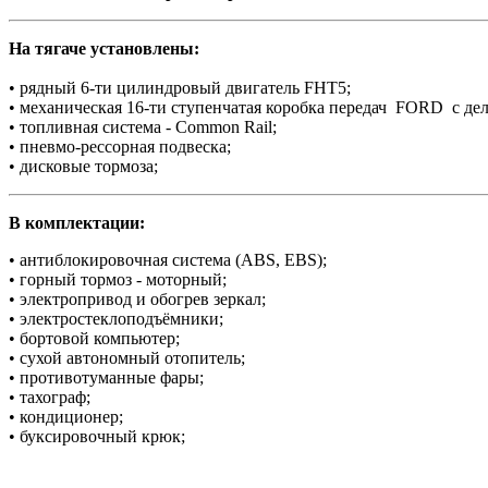
На тягаче установлены:
• рядный 6-ти цилиндровый двигатель FHT5;
• механическая 16-ти ступенчатая коробка передач FORD с де
• топливная система - Common Rail;
• пневмо-рессорная подвеска;
• дисковые тормоза;
В комплектации:
• антиблокировочная система (АBS, EBS);
• горный тормоз - моторный;
• электропривод и обогрев зеркал;
• электростеклоподъёмники;
• бортовой компьютер;
• сухой автономный отопитель;
• противотуманные фары;
• тахограф;
• кондиционер;
• буксировочный крюк;