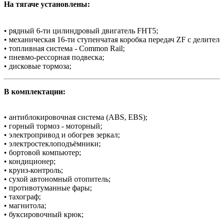
На тягаче установлены:
• рядный 6-ти цилиндровый двигатель FHT5;
• механическая 16-ти ступенчатая коробка передач ZF с делител
• топливная система - Common Rail;
• пневмо-рессорная подвеска;
• дисковые тормоза;
В комплектации:
• антиблокировочная система (АBS, EBS);
• горный тормоз - моторный;
• электропривод и обогрев зеркал;
• электростеклоподъёмники;
• бортовой компьютер;
• кондиционер;
• круиз-контроль;
• сухой автономный отопитель;
• противотуманные фары;
• тахограф;
• магнитола;
• буксировочный крюк;