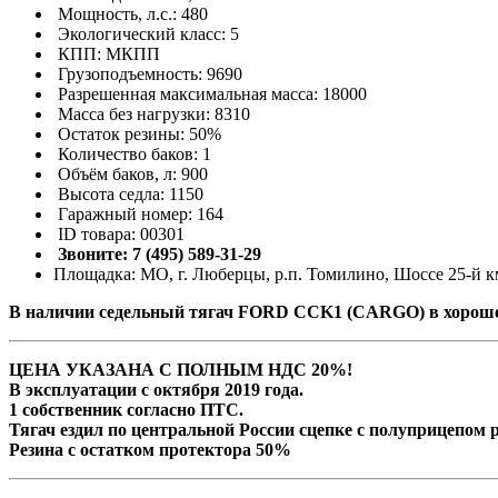
Мощность, л.с.: 480
Экологический класс: 5
КПП: МКПП
Грузоподъемность: 9690
Разрешенная максимальная масса: 18000
Масса без нагрузки: 8310
Остаток резины: 50%
Количество баков: 1
Объём баков, л: 900
Высота седла: 1150
Гаражный номер: 164
ID товара: 00301
Звоните: 7 (495) 589-31-29
Площадка: МО, г. Люберцы, р.п. Томилино, Шоссе 25-й км
В наличии седельный тягач FORD CCK1 (CARGO) в хороше
ЦЕНА УКАЗАНА С ПОЛНЫМ НДС 20%!
В эксплуатации с октября 2019 года.
1 собственник согласно ПТС.
Тягач ездил по центральной России сцепке с полуприцепом
Резина с остатком протектора 50%