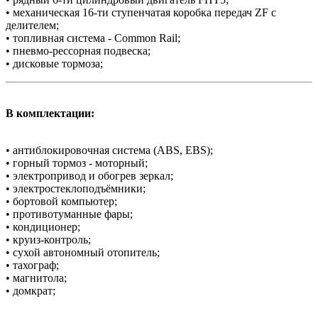
• механическая 16-ти ступенчатая коробка передач ZF с
делителем;
• топливная система - Common Rail;
• пневмо-рессорная подвеска;
• дисковые тормоза;
В комплектации:
• антиблокировочная система (АBS, EBS);
• горный тормоз - моторный;
• электропривод и обогрев зеркал;
• электростеклоподъёмники;
• бортовой компьютер;
• противотуманные фары;
• кондиционер;
• круиз-контроль;
• сухой автономный отопитель;
• тахограф;
• магнитола;
• домкрат;