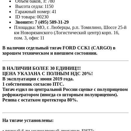
Объём баков, л: 780
Высота седла: 1150
Гаражный номер: 41
ID товара: 00230
Звоните: 7 (495) 589-31-29
Площадка: МО, г. Люберцы, р.п. Томилино, Шоссе 25-й
км Новорязанского (Логистический центр) корп. 16,
пом. 3, офис 11
В наличии седельный тягач FORD CCK1 (CARGO) в
хорошем техническом и внешнем состоянии.
В НАЛИЧИИ БОЛЕЕ 30 ЕДИНИЦ!!!
ЦЕНА УКАЗАНА С ПОЛНЫМ НДС 20%!
В эксплуатации с июня 2019 года.
1 собственник согласно ПТС.
Тягач ездил по центральной России сцепке с полуприцепом
рефрижератором (иногда со шторным полуприцепом).
Резина с остатком протектора 80%.
На тягаче установлены:
• рядный 6-ти цилиндровый двигатель FHT5;