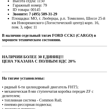
Высота седла: 1150
Гаражный номер: 79
ID товара: 00145
Звоните: 7 (495) 589-31-29
Площадка: МО, г. Люберцы, р.п. Томилино, Шоссе 25-й
км Новорязанского (Логистический центр) корп. 16,
пом. 3, офис 11
В наличии седельный тягач FORD CCK1 (CARGO) в
хорошем техническом состоянии.
НАЛИЧИИ БОЛЕЕ 30 ЕДИНИЦ!!!
ЦЕНА УКАЗАНА С ПОЛНЫМ НДС 20%
На тягаче установлены:
• рядный 6-ти цилиндровый двигатель FHT5;
• механическая 8-ми ступенчатая коробка передач ZF с
делителем;
• топливная система - Common Rail;
• пневмо-рессорная подвеска;
• дисковые тормоза;