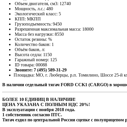
Объем двигателя, см3: 12740
Мощность, л.с.: 480
Экологический класс: 5
КПП: МКПП
Грузоподъемность: 9450
Разрешенная максимальная масса: 18000
Масса без нагрузки: 8550
Остаток резины: %
Количество баков: 1
Объём баков, л:
Высота седла: 1150
Гаражный номер: 125
ID товара: 00088
Звоните: 7 (495) 589-31-29
Площадка: МО, г. Люберцы, р.п. Томилино, Шоссе 25-й км
В наличии седельный тягач FORD CCK1 (CARGO) в хороше
БОЛЕЕ 10 ЕДИНИЦ В НАЛИЧИИ!
ЦЕНА УКАЗАНА С ПОЛНЫМ НДС 20%!
В эксплуатации с ноября 2018 года.
1 собственник согласно ПТС.
Тягач ездил по центральной России сцепке с полуприцепом