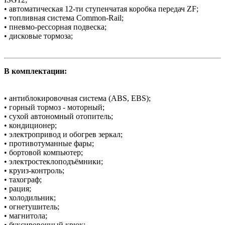
• автоматическая 12-ти ступенчатая коробка передач ZF;
• топливная система Common-Rail;
• пневмо-рессорная подвеска;
• дисковые тормоза;
В комплектации:
• антиблокировочная система (ABS, ЕBS);
• горный тормоз - моторный;
• cухой автономный отопитель;
• кондиционер;
• электропривод и обогрев зеркал;
• противотуманные фары;
• бортовой компьютер;
• электростеклоподъёмники;
• круиз-контроль;
• тахограф;
• рация;
• холодильник;
• огнетушитель;
• магнитола;
• буксировочный крюк;