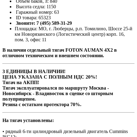
Объём баков, л: 840
Высота седла: 1150
Гаражный номер: 63
ID товара: 65323
Звоните: 7 (495) 589-31-29
Площадка: МО, г. Люберцы, р.п. Томилино, Шоссе 25-й
км Новорязанского (Логистический центр) корп. 16,
пом. 3, офис 11
В наличии седельный тягач FOTON AUMAN 4Х2 в
отличном техническом и внешнем состоянии.
3 ЕДИНИЦЫ В НАЛИЧИИ!
ЦЕНА УКАЗАНА С ПОЛНЫМ НДС 20%!
Тягач на АКПП!
Тягач эксплуатировался по маршруту Москва -
Новосибирск - Владивосток в сцепке со шторным
полуприцепом.
Резина с остатком протектора 70%.
На тягач установлены:
• рядный 6-ти цилиндровый дизельный двигатель Cummins
ISG12;