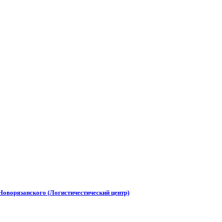
 Новорязанского (Логистичестический центр)