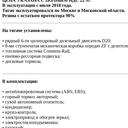
ЦЕНА УКАЗАНА С ПОЛНЫМ НДС 22%!
В эксплуатации с июля 2018 года.
Тягач эксплуатировался по Москве и Московской области.
Резина с остатком протектора 90%
На тягаче установлены:
• рядный 6-ти цилиндровый дизельный двигатель D20;
• 8-ми ступенчатая механическая коробка передач ZF с делител
• топливная система Common-Rail;
• пневмо-рессорная подвеска;
• дисковые тормоза;
В комплектации:
• антиблокировочная система (ABS; EBS);
• горный тормоз -моторный;
• сухой автономный отопитель;
• кондиционер;
• круиз-контроль;
• электропривод и обогрев зеркал;
• электростеклоподъемники;
• тахограф;