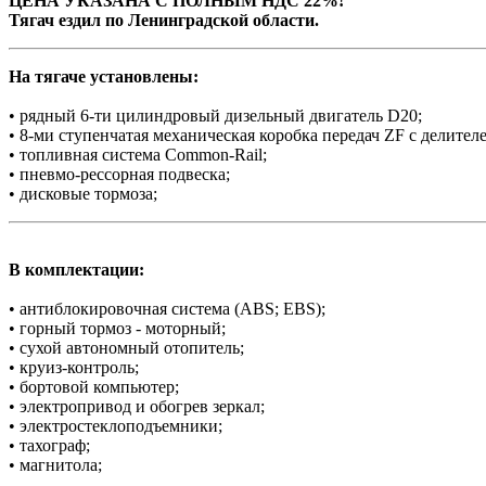
ЦЕНА УКАЗАНА С ПОЛНЫМ НДС 22%!
Тягач ездил по Ленинградской области.
На тягаче установлены:
• рядный 6-ти цилиндровый дизельный двигатель D20;
• 8-ми ступенчатая механическая коробка передач ZF с делител
• топливная система Common-Rail;
• пневмо-рессорная подвеска;
• дисковые тормоза;
В комплектации:
• антиблокировочная система (ABS; EBS);
• горный тормоз - моторный;
• сухой автономный отопитель;
• круиз-контроль;
• бортовой компьютер;
• электропривод и обогрев зеркал;
• электростеклоподъемники;
• тахограф;
• магнитола;