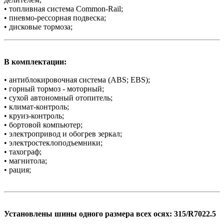
• топливная система Common-Rail;
• пневмо-рессорная подвеска;
• дисковые тормоза;
В комплектации:
• антиблокировочная система (ABS; EBS);
• горный тормоз - моторный;
• сухой автономный отопитель;
• климат-контроль;
• круиз-контроль;
• бортовой компьютер;
• электропривод и обогрев зеркал;
• электростеклоподъемники;
• тахограф;
• магнитола;
• рация;
Установлены шины одного размера всех осях: 315/R7022.5