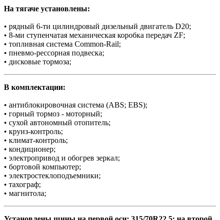
На тягаче установлены:
• рядный 6-ти цилиндровый дизельный двигатель D20;
• 8-ми ступенчатая механическая коробка передач ZF;
• топливная система Common-Rail;
• пневмо-рессорная подвеска;
• дисковые тормоза;
В комплектации:
• антиблокировочная система (ABS; EBS);
• горный тормоз - моторный;
• сухой автономный отопитель;
• круиз-контроль;
• климат-контроль;
• кондиционер;
• электропривод и обогрев зеркал;
• бортовой компьютер;
• электростеклоподъемники;
• тахограф;
• магнитола;
Установлены шины на первой оси: 315/70R22.5; на второй