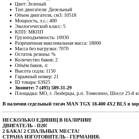
Цвет: Зеленый
Тип двигателя: Дизельный
Объем двигателя, см3: 10518
Мощность, л.с.: 400
Экологический класс: 5
КПП: МКПП
Грузоподъемность: 10930
Разрешенная максимальная масса: 18000
Масса без нагрузки: 7070
Остаток резины: %
Количество баков: 2
Объём баков, л:
Высота седла: 1150
Гаражный номер: 21
ID товара: 63925
Звоните: 7 (495) 589-31-29
Площадка: МО, г. Люберцы, р.п. Томилино, Шоссе 25-й км
В наличии седельный тягач MAN TGX 18.400 4Х2 BLS в хор
НЕСКОЛЬКО ЕДИНИЦ В НАЛИЧИИ!
ДВИГАТЕЛЬ - D20!
2 БАКА! 2 СПАЛЬНЫХ МЕСТА!
СТРАНА ИЗГОТОВИТЕЛЬ - ГЕРМАНИЯ.