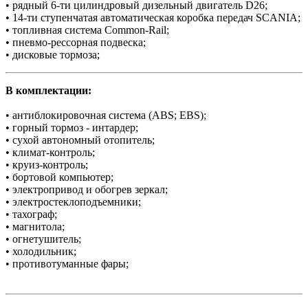
• рядный 6-ти цилиндровый дизельный двигатель D26;
• 14-ти ступенчатая автоматическая коробка передач SCANIA;
• топливная система Common-Rail;
• пневмо-рессорная подвеска;
• дисковые тормоза;
В комплектации:
• антиблокировочная система (ABS; EBS);
• горный тормоз - интардер;
• сухой автономный отопитель;
• климат-контроль;
• круиз-контроль;
• бортовой компьютер;
• электропривод и обогрев зеркал;
• электростеклоподъемники;
• тахограф;
• магнитола;
• огнетушитель;
• холодильник;
• противотуманные фары;