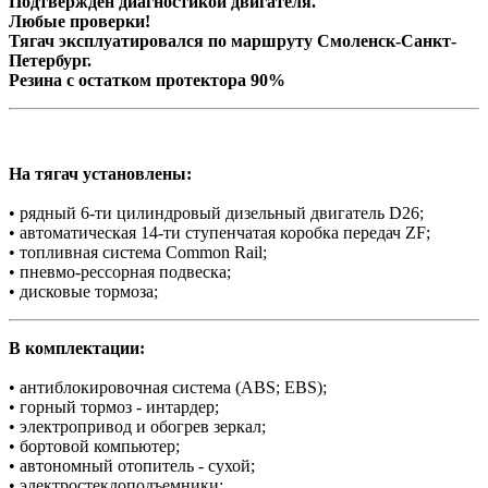
Подтвержден диагностикой двигателя.
Любые проверки!
Тягач эксплуатировался по маршруту Смоленск-Санкт-
Петербург.
Резина с остатком протектора 90%
На тягач установлены:
• рядный 6-ти цилиндровый дизельный двигатель D26;
• автоматическая 14-ти ступенчатая коробка передач ZF;
• топливная система Common Rail;
• пневмо-рессорная подвеска;
• дисковые тормоза;
В комплектации:
• антиблокировочная система (ABS; EBS);
• горный тормоз - интардер;
• электропривод и обогрев зеркал;
• бортовой компьютер;
• автономный отопитель - сухой;
• электростеклоподъемники;