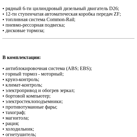
• рядный 6-ти цилиндровый дизельный двигатель D26;
• 12-ти ступенчатая автоматическая коробка передач ZF;
• топливная система Common-Rail;
• пневмо-рессорная подвеска;
• дисковые тормоза;
В комплектации:
• антиблокировочная система (ABS; EBS);
• горный тормоз - моторный;
• круиз-контроль;
• климат-контроль;
• электропривод и обогрев зеркал;
• бортовой компьютер;
• электростеклоподъемники;
• противотуманные фары;
• тахограф;
• магнитола;
• рация;
• холодильник;
• огнетушитель;