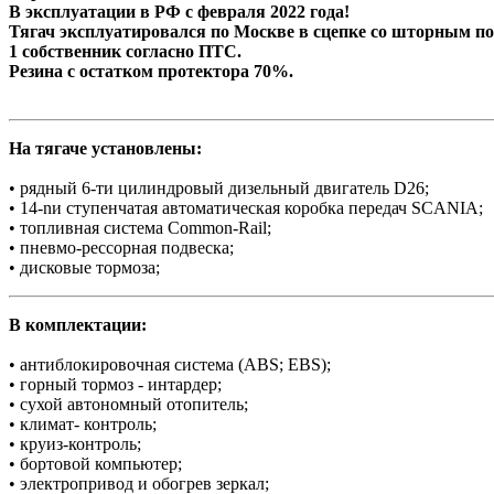
В эксплуатации в РФ с февраля 2022 года!
Тягач эксплуатировался по Москве в сцепке со шторным п
1 собственник согласно ПТС.
Резина с остатком протектора 70%.
На тягаче установлены:
• рядный 6-ти цилиндровый дизельный двигатель D26;
• 14-nи ступенчатая автоматическая коробка передач SCANIA;
• топливная система Common-Rail;
• пневмо-рессорная подвеска;
• дисковые тормоза;
В комплектации:
• антиблокировочная система (ABS; EBS);
• горный тормоз - интардер;
• сухой автономный отопитель;
• климат- контроль;
• круиз-контроль;
• бортовой компьютер;
• электропривод и обогрев зеркал;