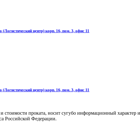
(Логистический центр) корп. 16, пом. 3, офис 11
(Логистический центр) корп. 16, пом. 3, офис 11
 и стоимости проката, носит сугубо информационный характер и
са Российской Федерации.