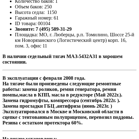
Количество баков: 1
Объем баков: 250
Высота седла: 1150
Гаражный номер: 61
ID товара: 00104
Звоните: 7 (495) 589-31-29
Площадка: МО, г. Люберцы, р.п. Томилино, Шоссе 25-й
км Новорязанского (Логистический центр) корп. 16,
пом. 3, офис 11
В наличии cедельный тягач МАЗ-5432А31 в хорошем
состоянии.
В эксплуатации с февраля 2008 года.
На тягаче были произведены следующие ремонтные
работы: замена роликов, ремня генератора, ремня
помпы,масла в КПП, масла в редукторе (Май 2022г.).
Замена гидромуфты, компрессора (сентябрь 2022г. ).
Замена прогладки ГБЦ ,антифриза (июнь 2023г. )
Эксплуатировался в Москве и Московской области в
сцепке с тентованным полуприцепом, перевозил поддоны.
Резина с остатком протектора 60%.
На тягаче установлены: