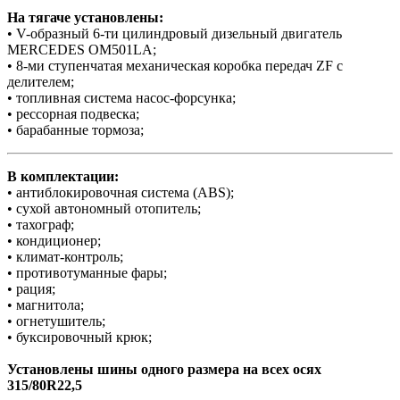
На тягаче установлены:
• V-образный 6-ти цилиндровый дизельный двигатель
MERCEDES OM501LA;
• 8-ми ступенчатая механическая коробка передач ZF с
делителем;
• топливная система насос-форсунка;
• рессорная подвеска;
• барабанные тормоза;
В комплектации:
• антиблокировочная система (ABS);
• сухой автономный отопитель;
• тахограф;
• кондиционер;
• климат-контроль;
• противотуманные фары;
• рация;
• магнитола;
• огнетушитель;
• буксировочный крюк;
Установлены шины одного размера на всех осях
315/80R22,5