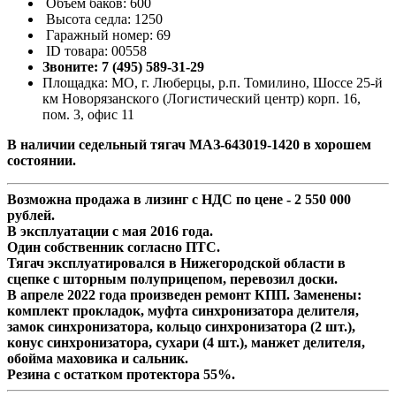
Объем баков: 600
Высота седла: 1250
Гаражный номер: 69
ID товара: 00558
Звоните: 7 (495) 589-31-29
Площадка: МО, г. Люберцы, р.п. Томилино, Шоссе 25-й
км Новорязанского (Логистический центр) корп. 16,
пом. 3, офис 11
В наличии cедельный тягач МАЗ-643019-1420 в хорошем
состоянии.
Возможна продажа в лизинг с НДС по цене - 2 550 000
рублей.
В эксплуатации с мая 2016 года.
Один собственник согласно ПТС.
Тягач эксплуатировался в Нижегородской области в
сцепке с шторным полуприцепом, перевозил доски.
В апреле 2022 года произведен ремонт КПП. Заменены:
комплект прокладок, муфта синхронизатора делителя,
замок синхронизатора, кольцо синхронизатора (2 шт.),
конус синхронизатора, сухари (4 шт.), манжет делителя,
обойма маховика и сальник.
Резина с остатком протектора 55%.