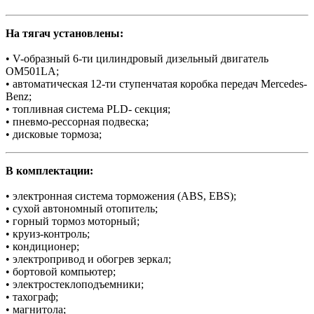
На тягач установлены:
• V-образный 6-ти цилиндровый дизельный двигатель
OM501LA;
• автоматическая 12-ти ступенчатая коробка передач Mercedes-
Benz;
• топливная система PLD- секция;
• пневмо-рессорная подвеска;
• дисковые тормоза;
В комплектации:
• электронная система торможения (АBS, EBS);
• сухой автономный отопитель;
• горный тормоз моторный;
• круиз-контроль;
• кондиционер;
• электропривод и обогрев зеркал;
• бортовой компьютер;
• электростеклоподъемники;
• тахограф;
• магнитола;