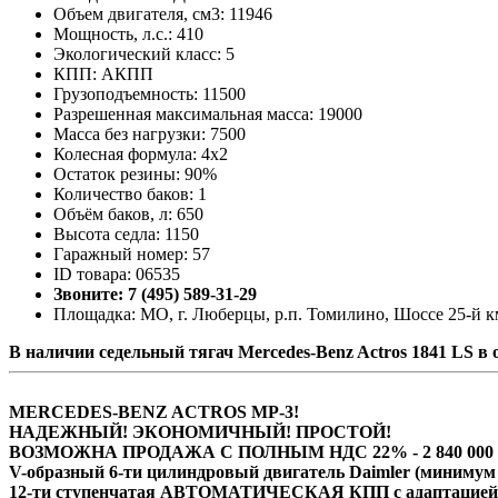
Объем двигателя, см3: 11946
Мощность, л.с.: 410
Экологический класс: 5
КПП: АКПП
Грузоподъемность: 11500
Разрешенная максимальная масса: 19000
Масса без нагрузки: 7500
Колесная формула: 4х2
Остаток резины: 90%
Количество баков: 1
Объём баков, л: 650
Высота седла: 1150
Гаражный номер: 57
ID товара: 06535
Звоните: 7 (495) 589-31-29
Площадка: МО, г. Люберцы, р.п. Томилино, Шоссе 25-й км
В наличии седельный тягач Mercedes-Benz Actros 1841 LS в
MERCEDES-BENZ ACTROS MP-3!
НАДЕЖНЫЙ! ЭКОНОМИЧНЫЙ! ПРОСТОЙ!
ВОЗМОЖНА ПРОДАЖА С ПОЛНЫМ НДС 22% - 2 840 000 р
V-образный 6-ти цилиндровый двигатель Daimler (минимум 
12-ти ступенчатая АВТОМАТИЧЕСКАЯ КПП с адаптацией 