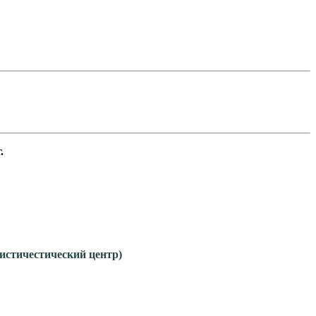
.
гистичестический центр)