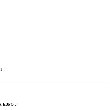
11
). ЕВРО 5!