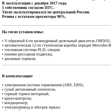
В эксплуатации с декабря 2017 года.
1 собственник согласно ПТС.
Тягач эксплуатировался по центральной России.
Резина с остатком протектора 90%.
На тягач установлены:
• V-образный 6-ти цилиндровый дизельный двигатель OM501
• автоматическая 12-ти ступенчатая коробка передач Mercedes-B
• топливная система PLD- секция;
• пневмо-рессорная подвеска;
• дисковые тормоза;
В комплектации:
• электронная система торможения (АBS, EBS);
• сухой автономный отопитель;
• горный тормоз моторный;
• круиз-контроль;
• кондиционер;
• электропривод и обогрев зеркал;