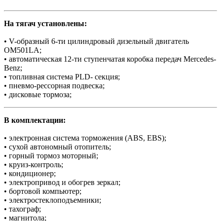
На тягач установлены:
• V-образный 6-ти цилиндровый дизельный двигатель
OM501LA;
• автоматическая 12-ти ступенчатая коробка передач Mercedes-
Benz;
• топливная система PLD- секция;
• пневмо-рессорная подвеска;
• дисковые тормоза;
В комплектации:
• электронная система торможения (АBS, EBS);
• сухой автономный отопитель;
• горный тормоз моторный;
• круиз-контроль;
• кондиционер;
• электропривод и обогрев зеркал;
• бортовой компьютер;
• электростеклоподъемники;
• тахограф;
• магнитола;