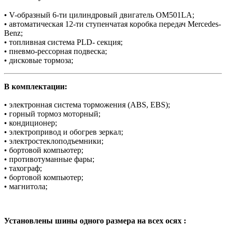
• V-образный 6-ти цилиндровый двигатель OM501LA;
• автоматическая 12-ти ступенчатая коробка передач Mercedes-
Benz;
• топливная система PLD- секция;
• пневмо-рессорная подвеска;
• дисковые тормоза;
В комплектации:
• электронная система торможения (АBS, EBS);
• горный тормоз моторный;
• кондиционер;
• электропривод и обогрев зеркал;
• электростеклоподъемники;
• бортовой компьютер;
• противотуманные фары;
• тахограф;
• бортовой компьютер;
• магнитола;
Установлены шины одного размера на всех осях :