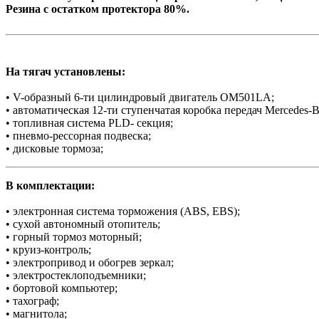
Резина с остатком протектора 80%.
На тягач установлены:
• V-образный 6-ти цилиндровый двигатель OM501LA;
• автоматическая 12-ти ступенчатая коробка передач Mercedes-B
• топливная система PLD- секция;
• пневмо-рессорная подвеска;
• дисковые тормоза;
В комплектации:
• электронная система торможения (АBS, EBS);
• сухой автономный отопитель;
• горный тормоз моторный;
• круиз-контроль;
• электропривод и обогрев зеркал;
• электростеклоподъемники;
• бортовой компьютер;
• тахограф;
• магнитола;