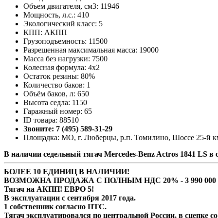
Объем двигателя, см3: 11946
Мощность, л.с.: 410
Экологический класс: 5
КПП: АКПП
Грузоподъемность: 11500
Разрешенная максимальная масса: 19000
Масса без нагрузки: 7500
Колесная формула: 4х2
Остаток резины: 80%
Количество баков: 1
Объём баков, л: 650
Высота седла: 1150
Гаражный номер: 65
ID товара: 88510
Звоните: 7 (495) 589-31-29
Площадка: МО, г. Люберцы, р.п. Томилино, Шоссе 25-й км
В наличии седельный тягач Mercedes-Benz Actros 1841 LS в
БОЛЕЕ 10 ЕДИНИЦ В НАЛИЧИИ!
ВОЗМОЖНА ПРОДАЖА С ПОЛНЫМ НДС 20% - 3 990 000 р
Тягач на АКПП! ЕВРО 5!
В эксплуатации с сентября 2017 года.
1 собственник согласно ПТС.
Тягач эксплуатировался по центральной России, в сцепке 