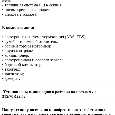
Benz;
• топливная система PLD- секция;
• пневмо-рессорная подвеска;
• дисковые тормоза;
В комплектации:
• электронная система торможения (АBS, EBS);
• сухой автономный отопитель;
• горный тормоз моторный;
• круиз-контроль;
• кондиционер;
• электропривод и обогрев зеркал;
• бортовой компьютер;
• тахограф;
• магнитола;
• домкрат;
Установлены шины одного размера на всех осях :
315/70R22,5;
Нашу технику возможно приобрести как за собственные
средства, так и на самых выгодных условиях в кредит и в