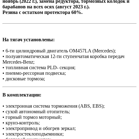
ноябрь (2022 г.), замена редуктора, тормозных колодок и
барабанов на всех осях (август 2023 г.).
Резина с остатком протектора 60%.
На тягач установлены:
• 6-ти цилиндровый двигатель OM457LA (Mercedes);
• полуавтоматическая 12-ти ступенчатая коробка передач
Mercedes-Benz;
• топливная система PLD- секция;
• пневмо-рессорная подвеска;
• дисковые тормоза;
В комплектации:
• электронная система торможения (АBS, EBS);
• сухой автономный отопитель;
• горный тормоз моторный;
• круиз-контроль;
• электропривод и обогрев зеркал;
• электростеклоподъемники;