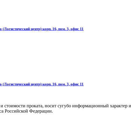
(Логистический центр) корп. 16, пом. 3, офис 11
(Логистический центр) корп. 16, пом. 3, офис 11
 и стоимости проката, носит сугубо информационный характер и
са Российской Федерации.