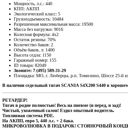
Мощность, л.с.: 440
КПП: АКПП
Экологический класс: 5
Грузоподъемность: 10484
Разрешенная максимальная масса: 19500
Масса без нагрузки: 9016
Колесная формула: 4х2
Остаток резины: 70%
Количество баков: 2
Объём баков, л: 1400
Высота седла: 1150
Гаражный номер: 155
ID товара: 82049
Звоните: 7 (495) 589-31-29
Площадка: МО, г. Люберцы, р.п. Томилино, Шоссе 25-й км
В наличии седельный тягач SCANIA S4Х200 S440 в хорошем
РЕТАРДЕР!
Тягач в родне полностью! Весь на пневме (и перед, и зад)!
Чистый, ухоженный салон! Ездил опытный водитель.
Топливная система PDE.
На АКПП, евро 5, 440 л.с. + 2 бака.
МИКРОВОЛНОВКА В ПОДАРОК! СТОЯНОЧНЫЙ КОНД