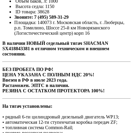
Объём баков, л: 1000
Высота седла: 1150
ID товара: 38628
Звоните: 7 (495) 589-31-29
Площадка: 140073 г. Московская область, г. Люберцы,
р.п. Томилино, Шоссе 25-й км Новорязанского
(Логистичестический центр) корп 16
В наличии НОВЫЙ седельный тягач SHACMAN
SX418843381 в отличном техническом и внешнем
состоянии.
БЕЗ ПРОБЕГА ПО РФ!
ЦЕНА УКАЗАНА С ПОЛНЫМ НДС 20%!
Ввезен в РФ в июле 2023 года.
Растаможен. ЭПТС в наличии.
РЕЗИНА С ОСТАТКОМ ПРОТЕКТОРА 100%!
На тягач установлены:
• рядный 6-ти цилиндровый дизельный двигатель WP13;
• автоматическая 12-ти ступенчатая коробка передач ZF;
• топливная система Common-Rail;
• пневмо-рессорная подвеска;