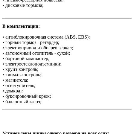
• дисковые тормоза;
В комплектации:
• антиблокировочная система (ABS, EBS);
• горный тормоз - ретардер;
• электропривод и обогрев зеркал;
• автономный отопитель - сухой;
• бортовой компьютер;
• электростеклоподъемники;
• круиз-контроль;
• климат-контроль;
• магнитола;
• огнетушитель;
• домкрат;
• буксировочный крюк;
• баллонный ключ;
Установлены шины одного размера на всех осях: