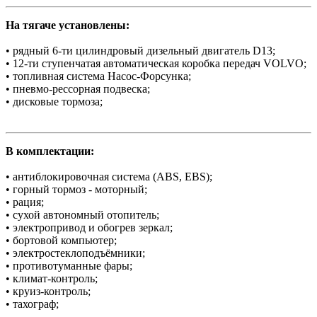
На тягаче установлены:
• рядный 6-ти цилиндровый дизельный двигатель D13;
• 12-ти ступенчатая автоматическая коробка передач VOLVO;
• топливная система Насос-Форсунка;
• пневмо-рессорная подвеска;
• дисковые тормоза;
В комплектации:
• антиблокировочная система (АBS, EBS);
• горный тормоз - моторный;
• рация;
• сухой автономный отопитель;
• электропривод и обогрев зеркал;
• бортовой компьютер;
• электростеклоподъёмники;
• противотуманные фары;
• климат-контроль;
• круиз-контроль;
• тахограф;