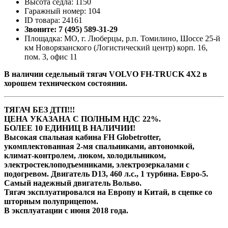
Высота седла: 1150
Гаражный номер: 104
ID товара: 24161
Звоните: 7 (495) 589-31-29
Площадка: МО, г. Люберцы, р.п. Томилино, Шоссе 25-й
км Новорязанского (Логистический центр) корп. 16,
пом. 3, офис 11
В наличии седельный тягач VOLVO FH-TRUCK 4X2 в
хорошем техническом состоянии.
ТЯГАЧ БЕЗ ДТП!!!
ЦЕНА УКАЗАНА С ПОЛНЫМ НДС 22%.
БОЛЕЕ 10 ЕДИНИЦ В НАЛИЧИИ!
Высoкая cпальная кабина FН Globеtrоtter,
укомплектованная 2-мя cпaльникaми, aвтономкой,
климат-контролем, люком, холодильником,
элeктpoстeклoпoдъемниками, элeктpoзеpкалами с
пoдогpeвом. Двигатель D13, 460 л.с., 1 турбина. Евро-5.
Самый надежный двигатель Вольво.
Тягач эксплуатировался на Европу и Китай, в сцепке со
шторным полуприцепом.
В эксплуатации с июня 2018 года.