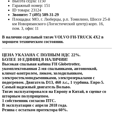
Высота седла: 1150
Гаражный номер: 151
ID товара: 23124
Звоните: 7 (495) 589-31-29
Площадка: МО, г. Люберцы, р.п. Томилино, Шоссе 25-й
км Новорязанского (Логистический центр) корп. 16,
пом. 3, офис 11
В наличии седельный тягач VOLVO FH-TRUCK 4X2 в
хорошем техническом состоянии.
ЦЕНА УКАЗАНА С ПОЛНЫМ НДС 22%.
БОЛЕЕ 10 ЕДИНИЦ В НАЛИЧИИ!
Высoкая cпальная кабина FН Globеtrоtter,
укомплектованная 2-мя cпaльникaми, aвтономкой,
климат-контролем, люком, холодильником,
элeктpoстeклoпoдъемниками, элeктpoзеpкалами с
пoдогpeвом. Двигатель D13, 460 л.с., 1 турбина. Евро-5.
Самый надежный двигатель Вольво.
Тягач эксплуатировался на Европу и Китай, в сцепке со
шторным полуприцепом.
1 собственник согласно ПТС.
В эксплуатации с апреля 2018 года.
Резина с остатком протектора 60%.