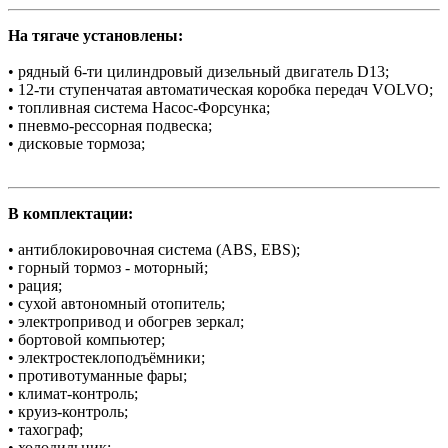
На тягаче установлены:
• рядный 6-ти цилиндровый дизельный двигатель D13;
• 12-ти ступенчатая автоматическая коробка передач VOLVO;
• топливная система Насос-Форсунка;
• пневмо-рессорная подвеска;
• дисковые тормоза;
В комплектации:
• антиблокировочная система (АBS, EBS);
• горный тормоз - моторный;
• рация;
• сухой автономный отопитель;
• электропривод и обогрев зеркал;
• бортовой компьютер;
• электростеклоподъёмники;
• противотуманные фары;
• климат-контроль;
• круиз-контроль;
• тахограф;
• холодильник;