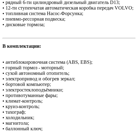
• рядный 6-ти цилиндровый дизельный двигатель D13;
• 12-ти ступенчатая автоматическая коробка передач VOLVO;
• топливная система Насос-Форсунка;
• пневмо-рессорная подвеска;
• дисковые тормоза;
В комплектации:
• антиблокировочная система (АBS, EBS);
• горный тормоз - моторный;
• сухой автономный отопитель;
• электропривод и обогрев зеркал;
• бортовой компьютер;
• электростеклоподъёмники;
• противотуманные фары;
• климат-контроль;
• круиз-контроль;
• тахограф;
• холодильник;
• магнитола;
• баллонный ключ;