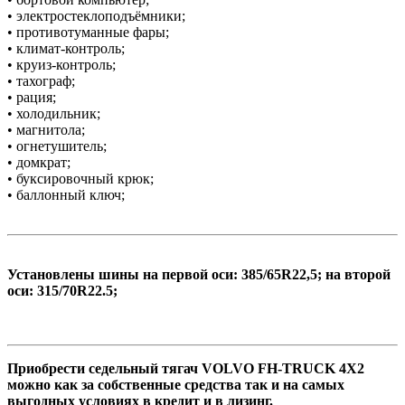
• электростеклоподъёмники;
• противотуманные фары;
• климат-контроль;
• круиз-контроль;
• тахограф;
• рация;
• холодильник;
• магнитола;
• огнетушитель;
• домкрат;
• буксировочный крюк;
• баллонный ключ;
Установлены шины на первой оси: 385/65R22,5; на второй
оси: 315/70R22.5;
Приобрести седельный тягач VOLVO FH-TRUCK 4X2
можно как за собственные средства так и на самых
выгодных условиях в кредит и в лизинг.