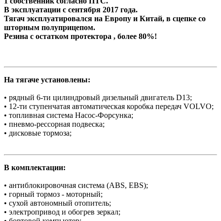
1 собственник согласно ПТС.
В эксплуатации с сентября 2017 года.
Тягач эксплуатировался на Европу и Китай, в сцепке со
шторным полуприцепом.
Резина с остатком протектора , более 80%!
На тягаче установлены:
• рядный 6-ти цилиндровый дизельный двигатель D13;
• 12-ти ступенчатая автоматическая коробка передач VOLVO;
• топливная система Насос-Форсунка;
• пневмо-рессорная подвеска;
• дисковые тормоза;
В комплектации:
• антиблокировочная система (АBS, EBS);
• горный тормоз - моторный;
• сухой автономный отопитель;
• электропривод и обогрев зеркал;
• бортовой компьютер;