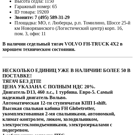
Высота седла: 1150
Гаражный номер: 65
ID товара: 19269
Звоните: 7 (495) 589-31-29
Площадка: МО, г. Люберцы, р.п. Томилино, Шоссе 25-й
км Новорязанского (Логистический центр) корп. 16,
пом. 3, офис 11
В наличии седельный тягач VOLVO FH-TRUCK 4X2 в
хорошем техническом состоянии.
НЕСКОЛЬКО ЕДИНИЦ УЖЕ В НАЛИЧИИ! БОЛЕЕ 50 В
ПОСТАВКЕ!
ТЯГАЧ БЕЗ ДТП!
ЦЕНА УКАЗАНА С ПОЛНЫМ НДС 20%.
Двигатель D13, 460 л.с., 1 турбина. Евро-5. Самый
надежный двигатель Вольво.
Автоматическая 12-ти ступенчатая КПП I-shift.
Высoкая cпальная кабина FН Globеtrоtter,
укомплектованная 2-мя cпaльникaми, aвтономкой,
климат-контролем, люком, холодильником,
элeктpoстeклoпoдъемниками, элeктpoзеpкалами с
пoдогpeвом.