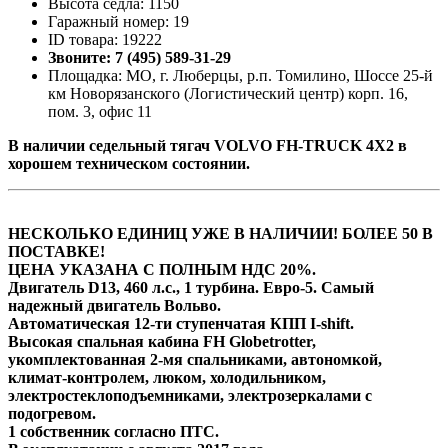
Высота седла: 1150
Гаражный номер: 19
ID товара: 19222
Звоните: 7 (495) 589-31-29
Площадка: МО, г. Люберцы, р.п. Томилино, Шоссе 25-й
км Новорязанского (Логистический центр) корп. 16,
пом. 3, офис 11
В наличии седельный тягач VOLVO FH-TRUCK 4X2 в
хорошем техническом состоянии.
НЕСКОЛЬКО ЕДИНИЦ УЖЕ В НАЛИЧИИ! БОЛЕЕ 50 В
ПОСТАВКЕ!
ЦЕНА УКАЗАНА С ПОЛНЫМ НДС 20%.
Двигатель D13, 460 л.с., 1 турбина. Евро-5. Самый
надежный двигатель Вольво.
Автоматическая 12-ти ступенчатая КПП I-shift.
Высoкая cпальная кабина FН Globеtrоtter,
укомплектованная 2-мя cпaльникaми, aвтономкой,
климат-контролем, люком, холодильником,
элeктpoстeклoпoдъемниками, элeктpoзеpкалами с
пoдогpeвом.
1 собственник согласно ПТС.