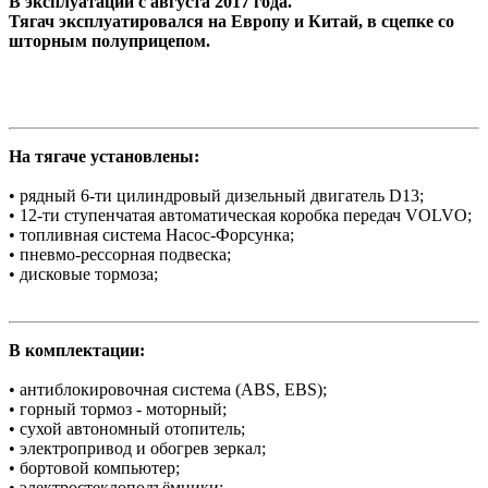
В эксплуатации с августа 2017 года.
Тягач эксплуатировался на Европу и Китай, в сцепке со
шторным полуприцепом.
На тягаче установлены:
• рядный 6-ти цилиндровый дизельный двигатель D13;
• 12-ти ступенчатая автоматическая коробка передач VOLVO;
• топливная система Насос-Форсунка;
• пневмо-рессорная подвеска;
• дисковые тормоза;
В комплектации:
• антиблокировочная система (АBS, EBS);
• горный тормоз - моторный;
• сухой автономный отопитель;
• электропривод и обогрев зеркал;
• бортовой компьютер;
• электростеклоподъёмники;